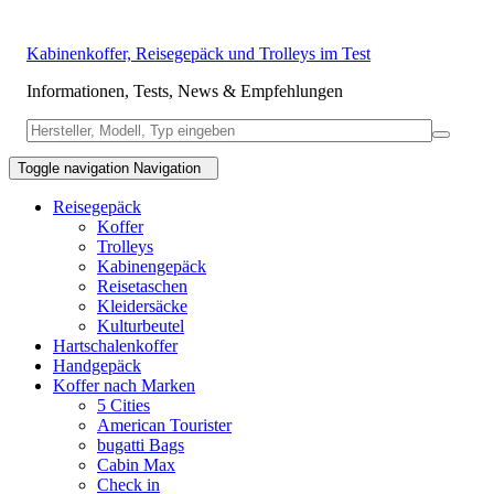
Kabinenkoffer, Reisegepäck und Trolleys im Test
Informationen, Tests, News & Empfehlungen
Toggle navigation
Navigation
Reisegepäck
Koffer
Trolleys
Kabinengepäck
Reisetaschen
Kleidersäcke
Kulturbeutel
Hartschalenkoffer
Handgepäck
Koffer nach Marken
5 Cities
American Tourister
bugatti Bags
Cabin Max
Check in