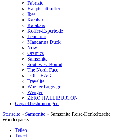
Fabrizio
Hauptstadtkoffer
Ikea
Karabar
Karabars
Koffer-Experte.de
Leonardo
Mandarina Duck
Nowi
Oramics
Samsonite
Southwest Bound
The North Face
TOLLBAG
Travelite
Wagner Luggage
Wenger
ZERO HALLIBURTON
Gepäckbestimmungen
Startseite
»
Samsonite
» Samsonite Reise-Henkeltasche
Wanderpacks
Teilen
Tweet