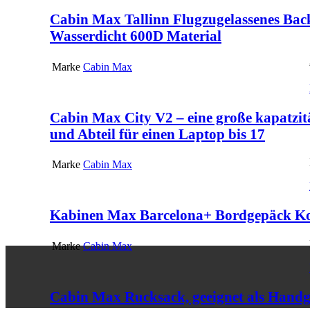
Cabin Max Tallinn Flugzugelassenes Bac
Wasserdicht 600D Material
Marke
Cabin Max
Cabin Max City V2 – eine große kapatzitä
und Abteil für einen Laptop bis 17
Marke
Cabin Max
Kabinen Max Barcelona+ Bordgepäck Ko
Marke
Cabin Max
Cabin Max Rucksack, geeignet als Hand