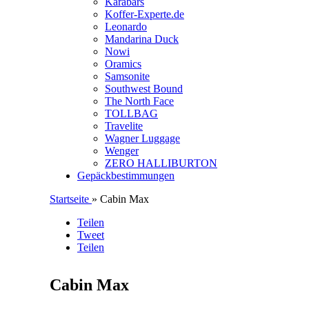
Karabars
Koffer-Experte.de
Leonardo
Mandarina Duck
Nowi
Oramics
Samsonite
Southwest Bound
The North Face
TOLLBAG
Travelite
Wagner Luggage
Wenger
ZERO HALLIBURTON
Gepäckbestimmungen
Startseite
» Cabin Max
Teilen
Tweet
Teilen
Cabin Max