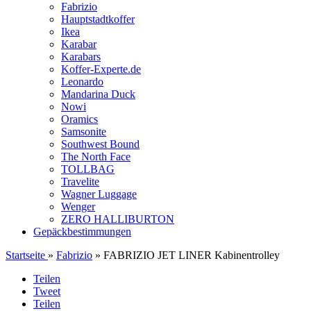
Fabrizio
Hauptstadtkoffer
Ikea
Karabar
Karabars
Koffer-Experte.de
Leonardo
Mandarina Duck
Nowi
Oramics
Samsonite
Southwest Bound
The North Face
TOLLBAG
Travelite
Wagner Luggage
Wenger
ZERO HALLIBURTON
Gepäckbestimmungen
Startseite
»
Fabrizio
» FABRIZIO JET LINER Kabinentrolley
Teilen
Tweet
Teilen