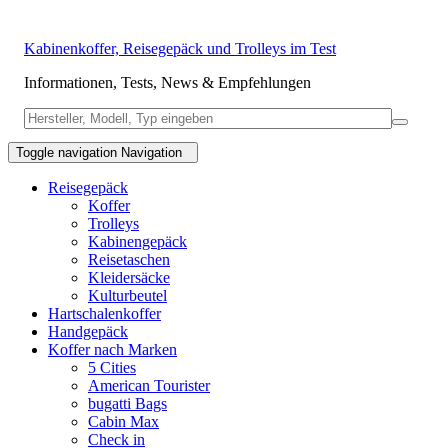
Kabinenkoffer, Reisegepäck und Trolleys im Test
Informationen, Tests, News & Empfehlungen
Toggle navigation
Navigation
Reisegepäck
Koffer
Trolleys
Kabinengepäck
Reisetaschen
Kleidersäcke
Kulturbeutel
Hartschalenkoffer
Handgepäck
Koffer nach Marken
5 Cities
American Tourister
bugatti Bags
Cabin Max
Check in